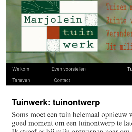
Spring
Welkom
Even voorstellen
Tu
naar
Tarieven
Contact
inhoud
Tuinwerk: tuinontwerp
Soms moet een tuin helemaal opnieuw 
goed moment om een tuinontwerp te la
Ik streef er bij mijn ontwerpen naar om